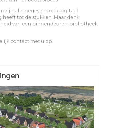
 zijn alle gegevens ook digitaal
 heeft tot de stukken. Maar denk
jkheid van een binnendeuren-bibliotheek
lijk contact met u op.
singen