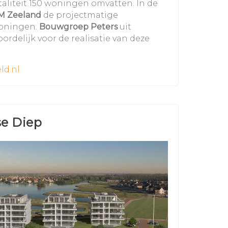
otaliteit 150 woningen omvatten. In de
M Zeeland
de projectmatige
woningen.
Bouwgroep Peters
uit
ordelijk voor de realisatie van deze
ld.nl
e Diep