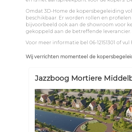
Omdat 3D-Home de kopersbegeleiding volled
beschikbaar. Er worden rollen en profiel
bijvoorbeeld ook aan de showroom voor keu
gekoppeld aan de betreffende leverancier.
Voor meer informatie bel 06-12151301 of vul
Wij verrichten momenteel de kopersbegeleid
Jazzboog Mortiere Middel