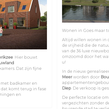
Wonen in Goes maar to
Altijd willen wonen in
de vrijheid die de nat
van de 36 luxe nieuw
omzoomd door het wate
erikzee
. Hier bouwt
u!
uwland
amers. Dat zijn fijne
In de nieuw gerealisee
Meer
worden door
Bou
appartementengebouw
 met badkamer en
Diep
. De verkoop is ges
dat komt terug in fase
oningen en
De perfecte locatie om
vergezichten zonder d
bruisende stad te verl