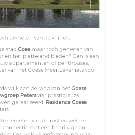
ch genieten van de vrijheid
 de stad
Goes
, maar toch genieten van
uur en het platteland bieden? Dan is één
bouw appartementen of penthouses,
r van het Goese Meer, zeker iets voor
rde wijk aan de rand van het
Goese
wgroep
Peters
vier prestigieuze
en gerealiseerd,
Residence Goese
tart!
 te genieten van de rust en weidse
e connectie met een bedrijvige en
iezen! Een unieke leefomgeving, waar