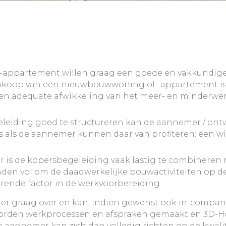
ppartement willen graag een goede en vakkundige be
ankoop van een nieuwbouwwoning of -appartement is e
en adequate afwikkeling van het meer- en minderwer
leiding goed te structureren kan de aannemer / ontw
 als de aannemer kunnen daar van profiteren: een win
 is de kopersbegeleiding vaak lastig te combineren 
en vol om de daadwerkelijke bouwactiviteiten op de r
orende factor in de werkvoorbereiding.
er graag over en kan, indien gewenst ook in-compan
worden werkprocessen en afspraken gemaakt en 3D-
e aannemer kan zich dan volledig richten op de kwali