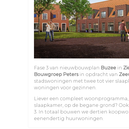
Fase 3 van nieuwbouwplan
Buzee
in
Zi
Bouwgroep Peters
in opdracht van
Zee
stadswoningen met twee tot vier slaapk
woningen voor gezinnen.
Liever een compleet woonprogramma,
slaapkamer, op de begane grond? Ook 
3. In totaal bouwen we dertien koopw
eenendertig huurwoningen.