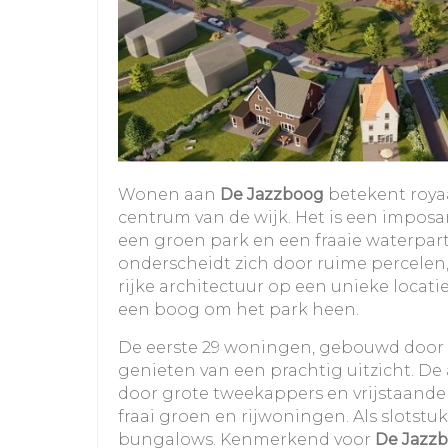
Wonen aan
De Jazzboog
betekent roya
centrum van de wijk. Het is een imposan
een groen park en een fraaie waterpart
onderscheidt zich door ruime percelen
rijke architectuur op een unieke locati
een boog om het park heen.
De eerste 29 woningen, gebouwd door
genieten van een prachtig uitzicht. D
door grote tweekappers en vrijstaande v
fraai groen en rijwoningen. Als slotstuk 
bungalows. Kenmerkend voor
De Jazz