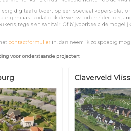
ig digitaal uitvoert op een speciaal kopers-platform
en aangemaakt zodat ook de werkvoorbereider toegang
kens, tegels en sanitair. Of bijvoorbeeld de mogeli
 het
contactformulier
in, dan neem ik zo spoedig moge
ing voor onderstaande projecten:
burg
Claverveld Vlis