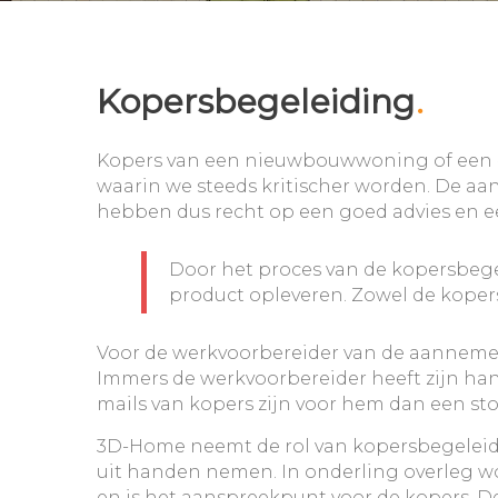
Kopersbegeleiding
.
Kopers van een nieuwbouwwoning of een -a
waarin we steeds kritischer worden. De a
hebben dus recht op een goed advies en e
Door het proces van de kopersbege
product opleveren. Zowel de kopers
Voor de werkvoorbereider van de aannemer
Immers de werkvoorbereider heeft zijn hand
mails van kopers zijn voor hem dan een st
3D-Home neemt de rol van kopersbegeleid
uit handen nemen. In onderling overleg 
en is het aanspreekpunt voor de kopers. D