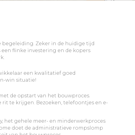
geleiding. Zeker in de huidige tijd
en flinke investering en de kopers
k.
ikkelaar een kwalitatief goed
-win situatie!
met de opstart van het bouwproces.
it te krijgen. Bezoeken, telefoontjes en e-
y, het gehele meer- en minderwerkproces
Home doet de administratieve rompslomp
teit van het bouwproces.