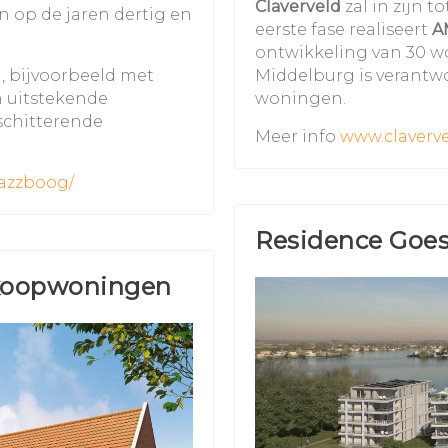
Claverveld
zal in zijn t
jn op de jaren dertig en
eerste fase realiseert
A
ontwikkeling van 30 
d, bijvoorbeeld met
Middelburg is verantwo
n uitstekende
woningen.
schitterende
Meer info
www.claverve
azzboog/
Residence Goes
3 koopwoningen