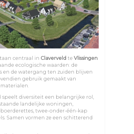
staan centraal in
Claverveld
te
Vlissingen
.
aande ecologische waarden: de
s en de watergang ten zuiden blijven
ovendien gebruik gemaakt van
 materialen.
speelt diversiteit een belangrijke rol,
ijstaande landelijke woningen,
boerderettes, twee-onder-één-kap
els. Samen vormen ze een schitterend