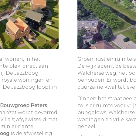
al wonen, in het
Groen, rust en ruimte 
te plek, direct aan
De wijk ademt de best
ij. De Jazzboog
Walcherse weg, het bo
, royale woningen en
behouden. Er wordt b
e. De Jazzboog loopt in
duurzame kwalitatieve
Binnen het straatbeeld 
Bouwgroep
Peters
,
zo is er ruimte voor vr
e aanzet wordt gevormd
bungalows, Walcherse 
illa’s; afgewisseld met
woningen en vrije kav
zijn er riante
geheel.
boog
is de afwisseling